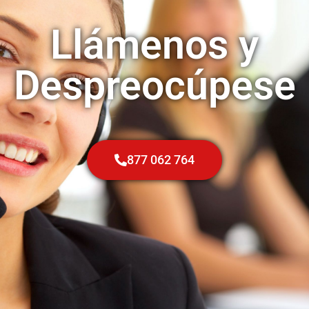
Llámenos y
Despreocúpese
877 062 764