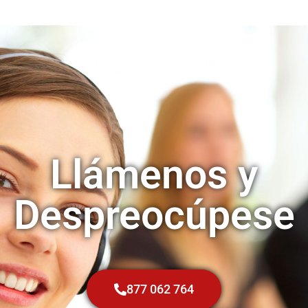
Llámenos y
Despreocúpese
877 062 764